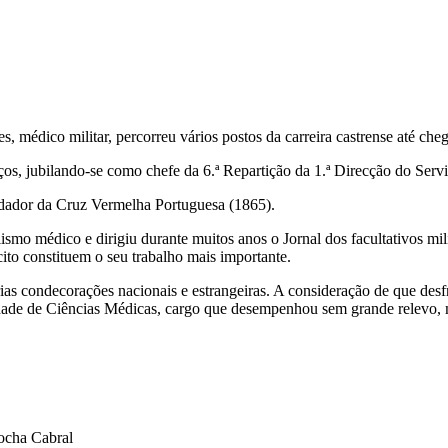
, médico militar, percorreu vários postos da carreira castrense até cheg
ços, jubilando-se como chefe da 6.ª Repartição da 1.ª Direcção do Serv
dador da Cruz Vermelha Portuguesa (1865).
ismo médico e dirigiu durante muitos anos o Jornal dos facultativos mil
ito constituem o seu trabalho mais importante.
ias condecorações nacionais e estrangeiras. A consideração de que desfr
dade de Ciências Médicas, cargo que desempenhou sem grande relevo, 
Rocha Cabral