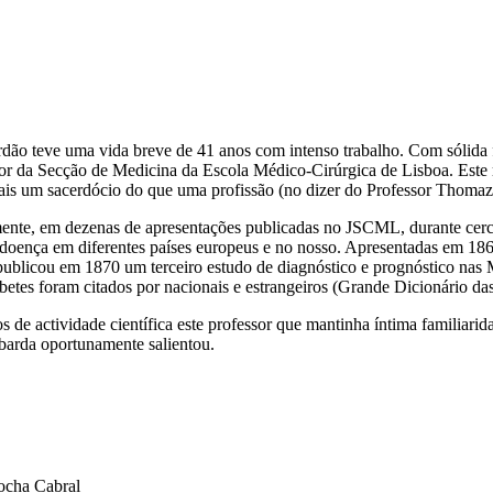
dão teve uma vida breve de 41 anos com intenso trabalho. Com sólida fo
or da Secção de Medicina da Escola Médico-Cirúrgica de Lisboa. Este 
mais um sacerdócio do que uma profissão (no dizer do Professor Thomaz
nte, em dezenas de apresentações publicadas no JSCML, durante cerca 
 doença em diferentes países europeus e no nosso. Apresentadas em 1860
ublicou em 1870 um terceiro estudo de diagnóstico e prognóstico nas
abetes foram citados por nacionais e estrangeiros (Grande Dicionário da
 de actividade científica este professor que mantinha íntima familiar
arda oportunamente salientou.
Rocha Cabral