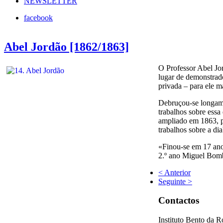
NEWSLETTER
facebook
Abel Jordão [1862/1863]
O Professor Abel Jor
lugar de demonstrad
privada – para ele 
Debruçou-se longame
trabalhos sobre essa
ampliado em 1863, p
trabalhos sobre a di
«Finou-se em 17 anos
2.º ano Miguel Bomb
< Anterior
Seguinte >
Contactos
Instituto Bento da 