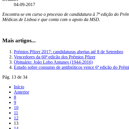
04-09-2017
Encontra-se em curso o processo de candidatura à 7ª edição do Pré
Médicas de Lisboa e que conta com o apoio da MSD.
Mais artigos...
Prémios Pfizer 2017: candidaturas abertas até 8 de Setembro
Vencedores da 60ª edição dos Prémios Pfizer
Obituário: João Lobo Antunes (1944-2016)
Estudo sobre consumo de antibióticos vence 6ª edição do P
Pág. 13 de 34
Início
Anterior
8
9
10
11
12
13
14