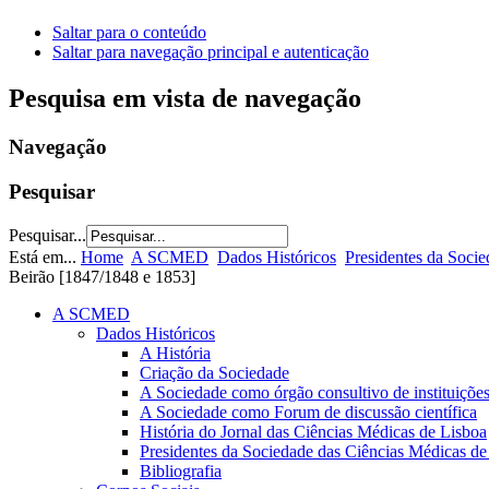
Saltar para o conteúdo
Saltar para navegação principal e autenticação
Pesquisa em vista de navegação
Navegação
Pesquisar
Pesquisar...
Está em...
Home
A SCMED
Dados Históricos
Presidentes da Soci
Beirão [1847/1848 e 1853]
A SCMED
Dados Históricos
A História
Criação da Sociedade
A Sociedade como órgão consultivo de instituições
A Sociedade como Forum de discussão científica
História do Jornal das Ciências Médicas de Lisboa
Presidentes da Sociedade das Ciências Médicas de
Bibliografia