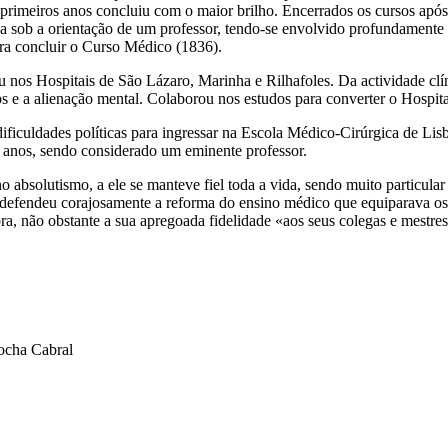
s primeiros anos concluiu com o maior brilho. Encerrados os cursos ap
ica sob a orientação de um professor, tendo-se envolvido profundament
ra concluir o Curso Médico (1836).
 nos Hospitais de São Lázaro, Marinha e Rilhafoles. Da actividade clíni
os e a alienação mental. Colaborou nos estudos para converter o Hospita
ificuldades políticas para ingressar na Escola Médico-Cirúrgica de Lis
 anos, sendo considerado um eminente professor.
 absolutismo, a ele se manteve fiel toda a vida, sendo muito particular
defendeu corajosamente a reforma do ensino médico que equiparava os g
, não obstante a sua apregoada fidelidade «aos seus colegas e mestres
Rocha Cabral