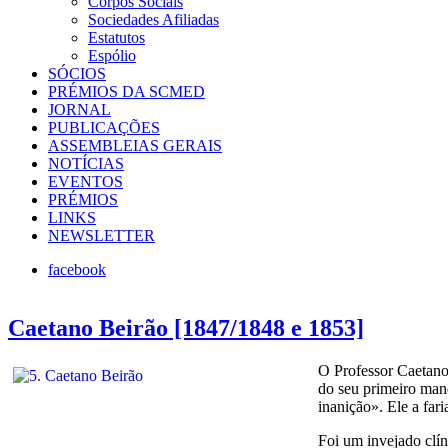
Corpos Sociais
Sociedades Afiliadas
Estatutos
Espólio
SÓCIOS
PRÉMIOS DA SCMED
JORNAL
PUBLICAÇÕES
ASSEMBLEIAS GERAIS
NOTÍCIAS
EVENTOS
PRÉMIOS
LINKS
NEWSLETTER
facebook
Caetano Beirão [1847/1848 e 1853]
O Professor Caetano
do seu primeiro mand
inanição». Ele a faria
Foi um invejado clín