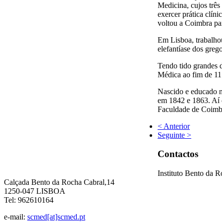
Medicina, cujos trê
exercer prática clín
voltou a Coimbra pa
Em Lisboa, trabalhou
elefantíase dos greg
Tendo tido grandes d
Médica ao fim de 11
Nascido e educado no
em 1842 e 1863. Aí 
Faculdade de Coimbra
< Anterior
Seguinte >
Contactos
Instituto Bento da 
Calçada Bento da Rocha Cabral,14
1250-047 LISBOA
Tel: 962610164
e-mail:
scmed[at]scmed.pt