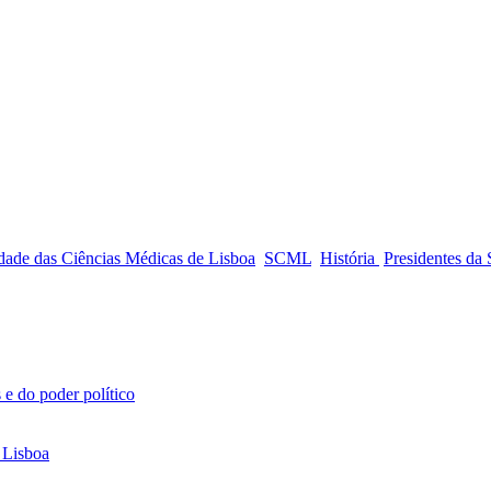
edade das Ciências Médicas de Lisboa
SCML
História
Presidentes da
 e do poder político
 Lisboa