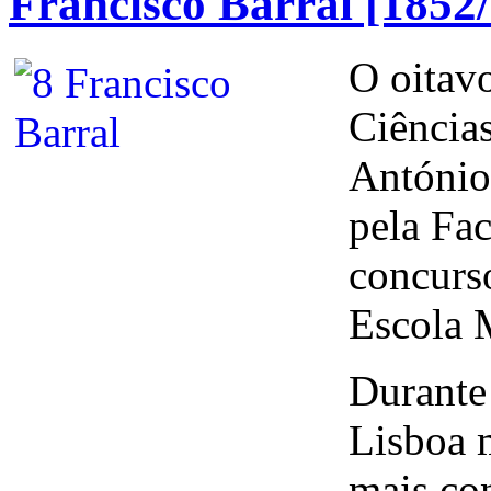
Francisco Barral [1852
O oitav
Ciência
António
pela Fac
concurs
Escola 
Durante 
Lisboa 
mais co