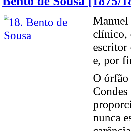
Bento de Sousa [1875/1
Manuel 
clínico,
escritor
e, por f
O órfão 
Condes 
proporc
nunca es
carência