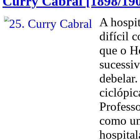
Curry Cabral [1898/19
A hospi
difícil 
que o Ho
sucessi
debelar.
ciclópic
Profess
como um
hospital