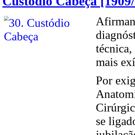
Custódio Cabeça [1909/
Afirman
diagnóst
técnica
mais ex
Por exi
Anatomi
Cirúrgic
se ligad
jubilaçã