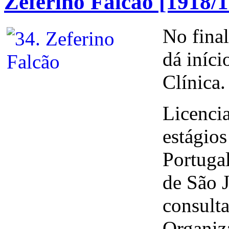
Zeferino Falcão [1918/
No final
dá iníc
Clínica.
Licenci
estágios
Portugal
de São J
consulta
Organiza