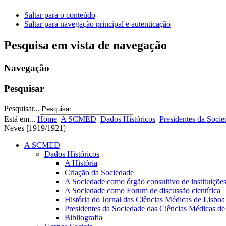
Saltar para o conteúdo
Saltar para navegação principal e autenticação
Pesquisa em vista de navegação
Navegação
Pesquisar
Pesquisar...
Está em...
Home
A SCMED
Dados Históricos
Presidentes da Soci
Neves [1919/1921]
A SCMED
Dados Históricos
A História
Criação da Sociedade
A Sociedade como órgão consultivo de instituições
A Sociedade como Forum de discussão científica
História do Jornal das Ciências Médicas de Lisboa
Presidentes da Sociedade das Ciências Médicas de
Bibliografia