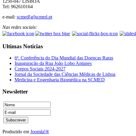
1250-047 LISBOA
Tel: 962610164
e-mail:
scmed[at]scmed.pt
Nas redes sociais:
Ultimas Notícias
6ª. Conferência do Dia Mundial das Doenças Raras
Inauguração da Rua João Lobo Antunes
Corpos Sociais 2024-2027
Jornal da Sociedade das Ciências Médicas de Lisboa
Medicina e Engenharia Biomédica na SCMED
Newsletter
Produzido em
Joomla!®