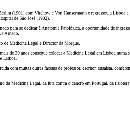
Berlim (1901) com Virchow e Von Hansermann e regressou a Lisboa a c
ospital de São José (1902).
nado para se dedicar à Anatomia Patológica, a oportunidade de ingressa
ilva Amado.
co de Medicina Legal e Director da Morgue.
ais de 30 anos consegue colocar a Medicina Legal em Lisboa numa situaç
e Lisboa.
cida com muitas outras facetas de professor, escritor, ensaísta, conferen
ro da Medicina Legal, da luta contra o cancro em Portugal, da fisioterap