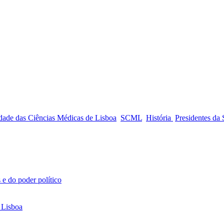
edade das Ciências Médicas de Lisboa
SCML
História
Presidentes da
 e do poder político
 Lisboa