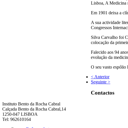
Lisboa, A Medicina 
enário,
ou
Em 1901 deixa a clín
A sua actividade lit
Congressos Internac
or
Silva Carvalho foi C
o
colocação da primeir
Falecido aos 94 anos
evolução da medicin
cam,
O seu vasto espólio 
,
< Anterior
Seguinte >
ia
Contactos
al
Instituto Bento da Rocha Cabral
-
Calçada Bento da Rocha Cabral,14
1250-047 LISBOA
,
Tel: 962610164