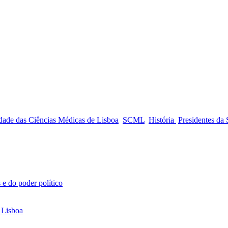
edade das Ciências Médicas de Lisboa
SCML
História
Presidentes da
 e do poder político
 Lisboa