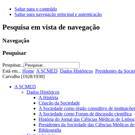
to
Saltar para o conteúdo
Saltar para navegação principal e autenticação
lho,
Pesquisa em vista de navegação
Navegação
ra
mica
Pesquisar
alar,
Pesquisar...
Está em...
Home
A SCMED
Dados Históricos
Presidentes da Soci
Carvalho [1928/1930]
A SCMED
dos
Dados Históricos
A História
sos
Criação da Sociedade
iadores
A Sociedade como órgão consultivo de instituições
A Sociedade como Forum de discussão científica
ina
História do Jornal das Ciências Médicas de Lisboa
guesa,
Presidentes da Sociedade das Ciências Médicas de
ilando
Bibliografia