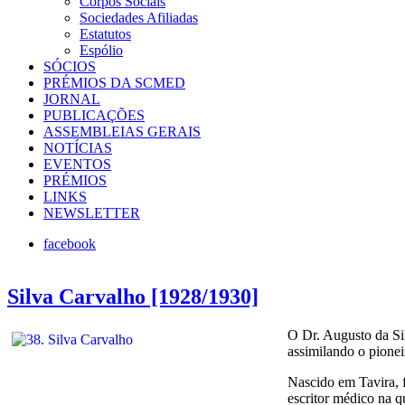
Corpos Sociais
irismo
Sociedades Afiliadas
Estatutos
iano
Espólio
SÓCIOS
.
PRÉMIOS DA SCMED
JORNAL
do
PUBLICAÇÕES
ASSEMBLEIAS GERAIS
,
NOTÍCIAS
EVENTOS
PRÉMIOS
LINKS
nte
NEWSLETTER
a
facebook
o-
ica
Silva Carvalho [1928/1930]
a
te
O Dr. Augusto da Sil
assimilando o pion
Nascido em Tavira, f
ncia
escritor médico na q