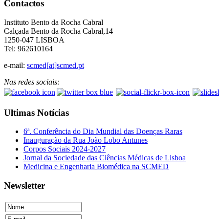
Contactos
Instituto Bento da Rocha Cabral
Calçada Bento da Rocha Cabral,14
1250-047 LISBOA
Tel: 962610164
e-mail:
scmed[at]scmed.pt
Nas redes sociais:
Ultimas Notícias
6ª. Conferência do Dia Mundial das Doenças Raras
Inauguração da Rua João Lobo Antunes
Corpos Sociais 2024-2027
Jornal da Sociedade das Ciências Médicas de Lisboa
Medicina e Engenharia Biomédica na SCMED
Newsletter