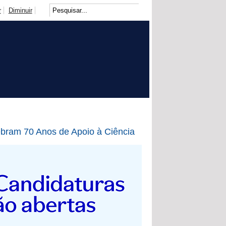
r
Diminuir
bram 70 Anos de Apoio à Ciência