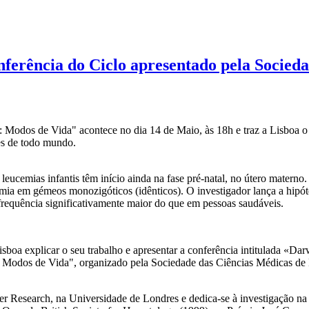
nferência do Ciclo apresentado pela Socied
: Modos de Vida" acontece no dia 14 de Maio, às 18h e traz a Lisboa o
es de todo mundo.
eucemias infantis têm início ainda na fase pré-natal, no útero matern
mia em gémeos monozigóticos (idênticos). O investigador lança a hipó
requência significativamente maior do que em pessoas saudáveis.
boa explicar o seu trabalho e apresentar a conferência intitulada «Da
na: Modos de Vida", organizado pela Sociedade das Ciências Médicas d
er Research, na Universidade de Londres e dedica-se à investigação na 