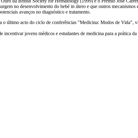
 Ouro da British Society for Hematology (1999) e o Prémio José Carrer
 surgem no desenvolvimento do bebé in útero e que outros mecanismos
otenciais avanços no diagnóstico e tratamento.
a o último acto do ciclo de conferências "Medicina: Modos de Vida", vi
de incentivar jovens médicos e estudantes de medicina para a prática da