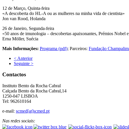
12 de Março, Quinta-feira
«A descoberta do HL-A ou as mulheres na minha vida de cientista»
Jon van Rood, Holanda
26 de Janeiro, Segunda-feira
«50 anos de imunologia – descobertas apaixonantes, Prémios Nobel e
Erna Möller, Suécia
Mais Informações:
Programa (pdf)
; Parceiros:
Fundação Champalim
< Anterior
Seguinte >
Contactos
Instituto Bento da Rocha Cabral
Calçada Bento da Rocha Cabral,14
1250-047 LISBOA
Tel: 962610164
e-mail:
scmed[at]scmed.pt
Nas redes sociais: