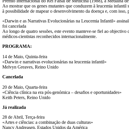
Prémio Internacional do Rei Faisal de Medicina (1988), a Medalha de
Ao mostrar que os genes mutantes que conduzem à leucemia infantil
à possibilidade de mapear o desenvolvimento da doença e, com isso, p
«Darwin e as Narrativas Evolucionárias na Leucemia Infantil» assinal
foi cancelada
Ao longo de quatro sessões, este evento manteve-se fiel ao objectivo 
médicos-cientistas reconhecidos internacionalmente.
PROGRAMA:
14 de Maio, Quinta-feira
«Darwin e narrativas evolucionárias na leucemia infantil»
Melvyn Greaves, Reino Unido
Cancelada
20 de Maio, Quarta-feira
«Ciência clínica na era pós-genómica – desafios e oportunidades»
Keith Peters, Reino Unido
Já realizada
28 de Abril, Terça-feira
«Artes e ciências: a combinação de duas culturas»
Nancy Andreasen, Estados Unidos da América