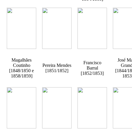
Magalhães
José Ma
Francisco
Coutinho
Pereira Mendes
Gran
Barral
[1848/1850 e
[1851/1852]
[1844/18
[1852/1853]
1858/1859]
1853