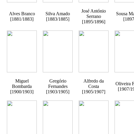
José António
Alves Branco
Silva Amado
Sousa Ma
Serrano
[1881/1883]
[1883/1885]
[1897
[1895/1896]
Miguel
Gregório
Alfredo da
Oliveira 
Bombarda
Fernandes
Costa
[1907/1
[1900/1903]
[1903/1905]
[1905/1907]