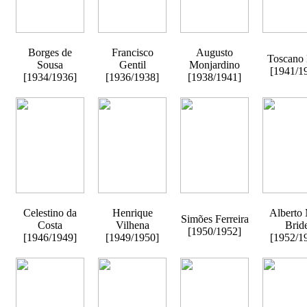
Borges de
Francisco
Augusto
Toscano 
Sousa
Gentil
Monjardino
[1941/1
[1934/1936]
[1936/1938]
[1938/1941]
Celestino da
Henrique
Alberto
Simões Ferreira
Costa
Vilhena
Brid
[1950/1952]
[1946/1949]
[1949/1950]
[1952/1