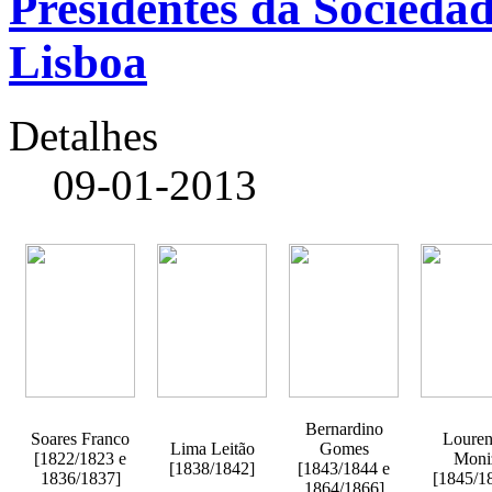
Presidentes da Socieda
Lisboa
Detalhes
09-01-2013
Bernardino
Soares Franco
Loure
Lima Leitão
Gomes
[1822/1823 e
Moni
[1838/1842]
[1843/1844 e
1836/1837]
[1845/1
1864/1866]