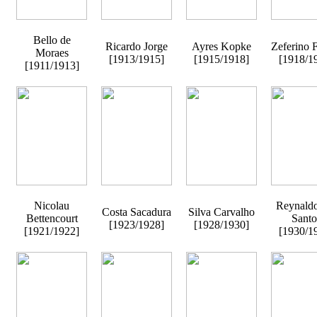
Bello de
Ricardo Jorge
Ayres Kopke
Zeferino 
Moraes
[1913/1915]
[1915/1918]
[1918/1
[1911/1913]
Nicolau
Reynaldo
Costa Sacadura
Silva Carvalho
Bettencourt
Santo
[1923/1928]
[1928/1930]
[1921/1922]
[1930/1