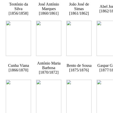
Teotónio da
José António
João José de
Abel Jo
Silva
Marques
Simas
[1862/1
[1856/1858]
[1860/1861]
[1861/1862]
António Maria
Cunha Viana
Bento de Sousa
Gaspar 
Barbosa
[1866/1870]
[1875/1876]
[1877/1
[1870/1872]