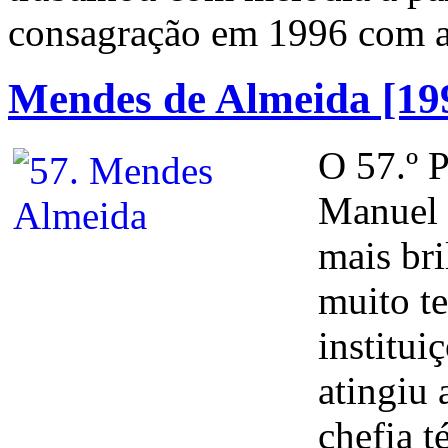
consagração em 1996 com a 
Mendes de Almeida [19
O 57.º P
Manuel 
mais bri
muito te
institui
atingiu 
chefia t