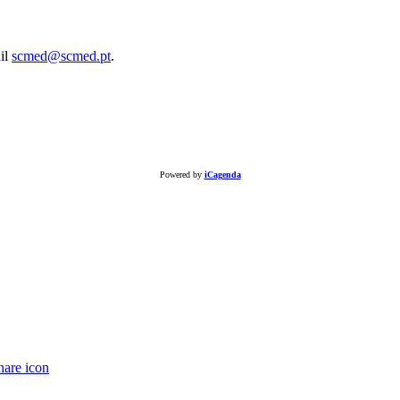
ail
scmed@scmed.pt
.
Powered by
iCagenda