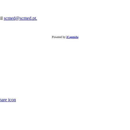
ail
scmed@scmed.pt.
Powered by
iCagenda