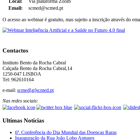
Local:
Via plataforma Zoom
Email:
scmed@scmed.pt
O acesso ao webinar é gratuito, mas sujeito a inscrição através do em
Contactos
Instituto Bento da Rocha Cabral
Calçada Bento da Rocha Cabral,14
1250-047 LISBOA
Tel: 962610164
e-mail:
scmed[at]scmed.pt
Nas redes sociais:
Ultimas Notícias
6ª. Conferência do Dia Mundial das Doenças Raras
Inauguração da Rua João Lobo Antunes