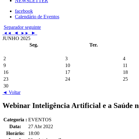
NEWSLETTER
facebook
Calendário de Eventos
Separador seguinte
◄
►
◄◄
►►
JUNHO 2025
Seg.
Ter.
2
3
4
9
10
11
16
17
18
23
24
25
30
◄ Voltar
Webinar Inteligência Artificial e a Saúde 
Categoria :
EVENTOS
Data:
27 Abr 2022
Horário:
18:00