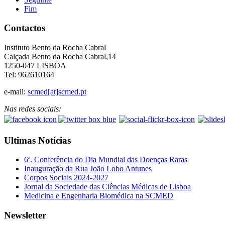
Fim
Contactos
Instituto Bento da Rocha Cabral
Calçada Bento da Rocha Cabral,14
1250-047 LISBOA
Tel: 962610164
e-mail:
scmed[at]scmed.pt
Nas redes sociais:
Ultimas Notícias
6ª. Conferência do Dia Mundial das Doenças Raras
Inauguração da Rua João Lobo Antunes
Corpos Sociais 2024-2027
Jornal da Sociedade das Ciências Médicas de Lisboa
Medicina e Engenharia Biomédica na SCMED
Newsletter