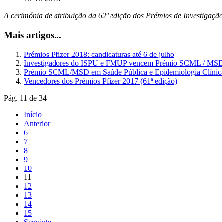
A cerimónia de atribuição da 62ª edição dos Prémios de Investigação 
Mais artigos...
Prémios Pfizer 2018: candidaturas até 6 de julho
Investigadores do ISPU e FMUP vencem Prémio SCML / MSD 
Prémio SCML/MSD em Saúde Pública e Epidemiologia Clínica –
Vencedores dos Prémios Pfizer 2017 (61ª edição)
Pág. 11 de 34
Início
Anterior
6
7
8
9
10
11
12
13
14
15
Seguinte