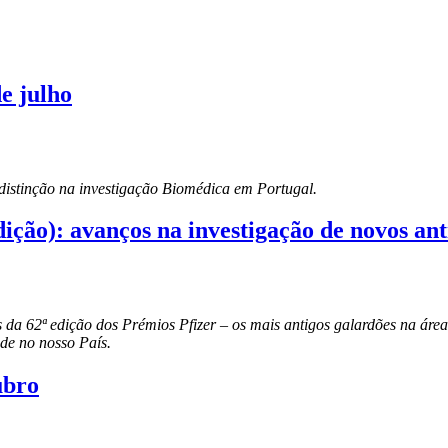
e julho
 distinção na investigação Biomédica em Portugal.
ição): avanços na investigação de novos anti
 da 62ª edição dos Prémios Pfizer – os mais antigos galardões na áre
de no nosso País.
ubro