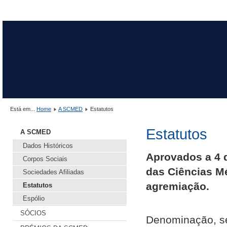
Está em...
Home
A SCMED
Estatutos
Estatutos
A SCMED
Dados Históricos
Aprovados a 4 
Corpos Sociais
das Ciências Mé
Sociedades Afiliadas
agremiação.
Estatutos
Espólio
SÓCIOS
Denominação, se