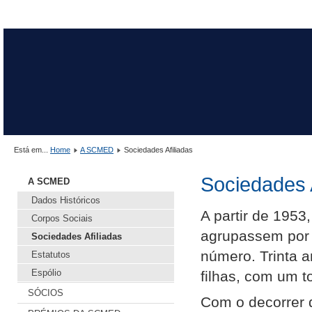
Está em...
Home
A SCMED
Sociedades Afiliadas
Sociedades A
A SCMED
Dados Históricos
A partir de 1953
Corpos Sociais
agrupassem por 
Sociedades Afiliadas
número. Trinta 
Estatutos
Espólio
filhas, com um t
SÓCIOS
Com o decorrer 