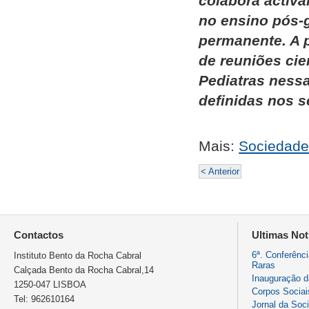
colabora activa
no ensino pós-
permanente. A 
de reuniões cie
Pediatras nessa
definidas nos s
Mais:
Sociedad
< Anterior
Contactos
Ultimas Not
6ª. Conferênc
Instituto Bento da Rocha Cabral
Raras
Calçada Bento da Rocha Cabral,14
Inauguração 
1250-047 LISBOA
Corpos Sociai
Tel: 962610164
Jornal da Soc