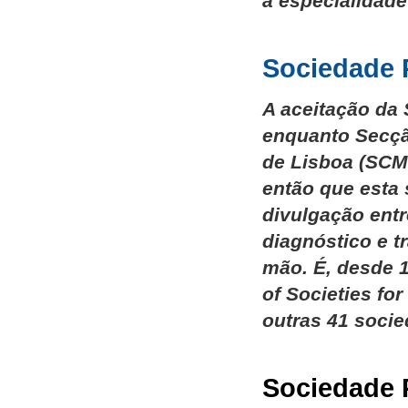
a especialidade
Sociedade 
A aceitação da
enquanto Secçã
de Lisboa (SCML
então que esta s
divulgação ent
diagnóstico e t
mão. É, desde 1
of Societies fo
outras 41 soci
Sociedade P