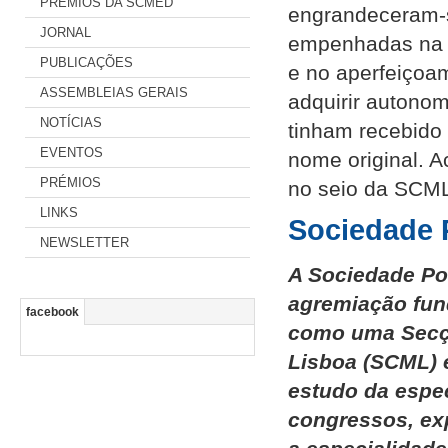
PRÉMIOS DA SCMED
engrandeceram-s
JORNAL
empenhadas na p
PUBLICAÇÕES
e no aperfeiçoam
ASSEMBLEIAS GERAIS
adquirir autonom
NOTÍCIAS
tinham recebido 
EVENTOS
nome original. 
PRÉMIOS
no seio da SCM
LINKS
Sociedade 
NEWSLETTER
A Sociedade Po
agremiação fun
facebook
como uma Secçã
Lisboa (SCML) e
estudo da espec
congressos, ex