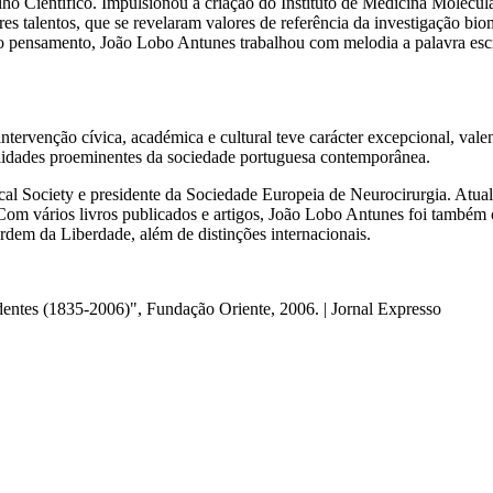
lho Científico. Impulsionou a criação do Instituto de Medicina Molecul
es talentos, que se revelaram valores de referência da investigação bi
 do pensamento, João Lobo Antunes trabalhou com melodia a palavra esc
 intervenção cívica, académica e cultural teve carácter excepcional, va
idades proeminentes da sociedade portuguesa contemporânea.
cal Society e presidente da Sociedade Europeia de Neurocirurgia. Atua
 vários livros publicados e artigos, João Lobo Antunes foi também c
rdem da Liberdade, além de distinções internacionais.
dentes (1835-2006)", Fundação Oriente, 2006. | Jornal Expresso