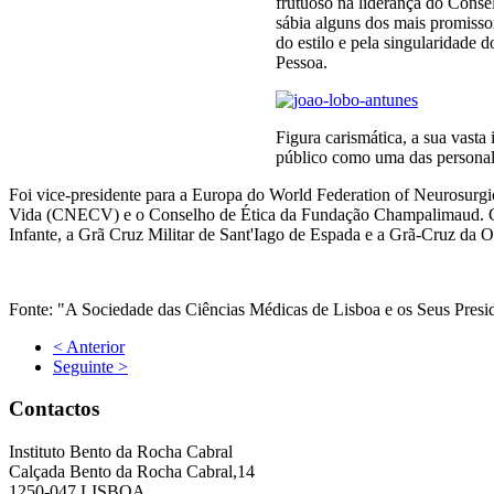
frutuoso na liderança do Conse
sábia alguns dos mais promissor
do estilo e pela singularidade
Pessoa.
Figura carismática, a sua vasta
público como uma das personal
Foi vice-presidente para a Europa do World Federation of Neurosurgi
Vida (CNECV) e o Conselho de Ética da Fundação Champalimaud. Com
Infante, a Grã Cruz Militar de Sant'Iago de Espada e a Grã-Cruz da O
Fonte: "A Sociedade das Ciências Médicas de Lisboa e os Seus Presi
< Anterior
Seguinte >
Contactos
Instituto Bento da Rocha Cabral
Calçada Bento da Rocha Cabral,14
1250-047 LISBOA