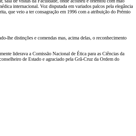
ar, sala de visitas da Faculdade, onde acolheu e orientou com mão
omédica internacional. Voz disputada em variados palcos pela elegância
rita, que veio a ter consagração em 1996 com a atribuição do Prémio
lendo-lhe distinções e comendas mas, acima delas, o reconhecimento
lmente liderava a Comissão Nacional de Ética para as Ciências da
onselheiro de Estado e agraciado pela Grã-Cruz da Ordem do