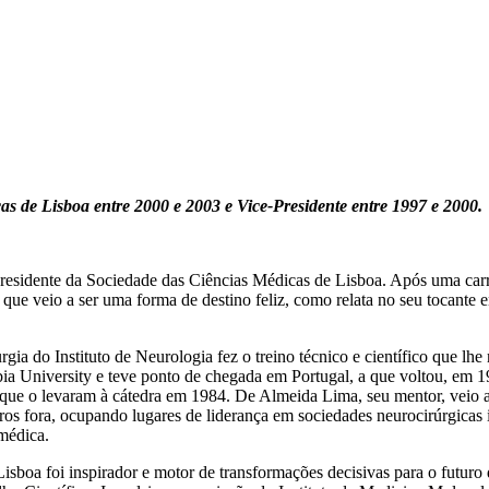
s de Lisboa entre 2000 e 2003 e Vice-Presidente entre 1997 e 2000.
residente da Sociedade das Ciências Médicas de Lisboa. Após uma carr
ue veio a ser uma forma de destino feliz, como relata no seu tocante
a do Instituto de Neurologia fez o treino técnico e científico que lhe 
a University e teve ponto de chegada em Portugal, a que voltou, em 1
os que o levaram à cátedra em 1984. De Almeida Lima, seu mentor, veio 
os fora, ocupando lugares de liderança em sociedades neurocirúrgicas i
 médica.
sboa foi inspirador e motor de transformações decisivas para o futuro