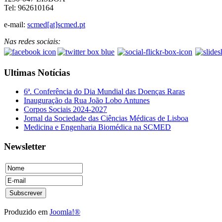
Tel: 962610164
e-mail:
scmed[at]scmed.pt
Nas redes sociais:
Ultimas Notícias
6ª. Conferência do Dia Mundial das Doenças Raras
Inauguração da Rua João Lobo Antunes
Corpos Sociais 2024-2027
Jornal da Sociedade das Ciências Médicas de Lisboa
Medicina e Engenharia Biomédica na SCMED
Newsletter
Produzido em
Joomla!®