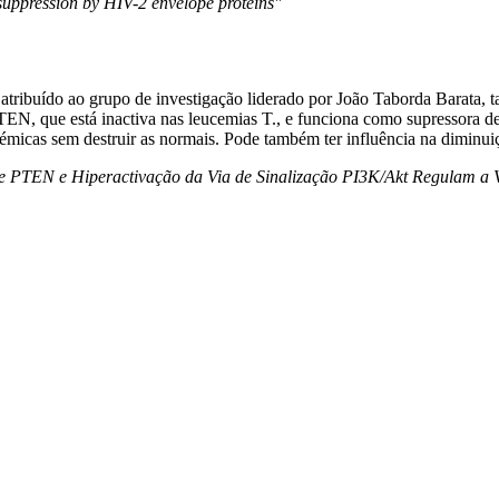
suppression by HIV-2 envelope proteins"
 atribuído ao grupo de investigação liderado por João Taborda Barata,
TEN, que está inactiva nas leucemias T., e funciona como supressora de
cémicas sem destruir as normais. Pode também ter influência na diminuiç
e PTEN e Hiperactivação da Via de Sinalização PI3K/Akt Regulam a V