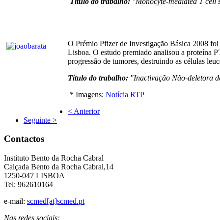
Título do trabalho:
"Monocyte-mediated T cell 
O Prémio Pfizer de Investigação Básica 2008 foi
Lisboa. O estudo premiado analisou a proteína P
progressão de tumores, destruindo as células leu
Título do trabalho:
"Inactivação Não-deletora d
* Imagens:
Notícia RTP
< Anterior
Seguinte >
Contactos
Instituto Bento da Rocha Cabral
Calçada Bento da Rocha Cabral,14
1250-047 LISBOA
Tel: 962610164
e-mail:
scmed[at]scmed.pt
Nas redes sociais: