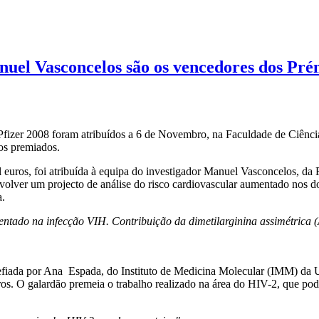
uel Vasconcelos são os vencedores dos Pré
 Pfizer 2008 foram atribuídos a 6 de Novembro, na Faculdade de Ciênci
os premiados.
il euros, foi atribuída à equipa do investigador Manuel Vasconcelos, d
volver um projecto de análise do risco cardiovascular aumentado nos
a.
ntado na infecção VIH. Contribuição da dimetilarginina assimétrica (
efiada por Ana Espada, do Instituto de Medicina Molecular (IMM) da U
ros. O galardão premeia o trabalho realizado na área do HIV-2, que pode