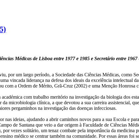
5)
iências Médicas de Lisboa entre 1977 e 1985 e Secretário entre 1967
rviu, por um largo período, a Sociedade das Ciências Médicas, como Se
uma vincada liderança na defesa dos ideais da excelência intelectual da
ontou com a Ordem de Mérito, Grã-Cruz (2002) e uma Menção Honrosa c
ra académica com trabalho meritório na investigação da biologia dos es
tor da microbiologia clínica, a que devotou a sua carreira assistencial, 
aiores pergaminhos na investigação das doenças infecciosas.
or nas ideias, ajudando a abrir caminhos novos para a sua Escola e par
Campo de Santana que veio a dar origem à Faculdade de Ciências Médica
, por vezes solitário, um tenaz combate pela importância da medicina 
o ensino médico se centrar também na comunidade. Por essas áreas foi