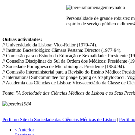
Personalidade de grande robustez mor
espírito de serviço público e dimen
Outras actividades:
// Universidade da Lisboa: Vice-Reitor (1970-74).
// Instituto Bacteriológico Câmara Pestana: Director (1977-94).
// Comissão para o Estudo da Educação e Sexualidade: Presidente (19
// Conselho Disciplinar do Sul da Ordem dos Médicos: Presidente (19
// Sociedade Portuguesa de Microbiologia: Presidente (1984-94).
// Comissão Interministerial para a Revisão do Ensino Médico: Presid
// International Subcommittee for phage-typing os Staphylococci: Vog
// Academia das Ciências de Lisboa: Vice-secretário da Classe de Ciê
Fonte:
"A Sociedade das Ciências Médicas de Lisboa e os Seus Presi
Perfil no Site da Sociedade das Ciências Médicas de Lisboa
|
Perfil n
< Anterior