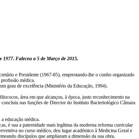
 e 1977. Faleceu a 5 de Março de 2015.
cretário e Presidente (1967-85), emprestando-lhe o cunho organizado
 profissão médica.
om grau de excelência (Ministério da Educação, 1994).
tafilococos, área em que alcançou, à época, justo reconhecimento na
que concluiu nas funções de Director do Instituto Bacteriológico Câmara
a a educação médica.
s, é sua a paternidade mais legítima da moderna reforma curricular
preventiva no curso médico, deu lugar académico à Medicina Geral e
 semeando discípulos que ampliaram a dimensão da sua obra.