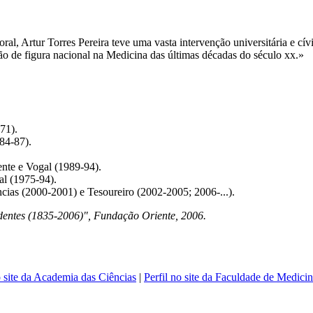
al, Artur Torres Pereira teve uma vasta intervenção universitária e cívi
são de figura nacional na Medicina das últimas décadas do século xx.»
71).
84-87).
ente e Vogal (1989-94).
al (1975-94).
ncias (2000-2001) e Tesoureiro (2002-2005; 2006-...).
dentes (1835-2006)", Fundação Oriente, 2006.
o site da Academia das Ciências
|
Perfil no site da Faculdade de Medici