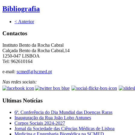
Bibliografia
< Anterior
Contactos
Instituto Bento da Rocha Cabral
Calçada Bento da Rocha Cabral,14
1250-047 LISBOA
Tel: 962610164
e-mail:
scmed[at]scmed.pt
Nas redes sociais:
Ultimas Notícias
6ª. Conferência do Dia Mundial das Doenças Raras
Inauguração da Rua João Lobo Antunes
Corpos Sociais 2024-2027
Jornal da Sociedade das Ciências Médicas de Lisboa
Medicina e Engenharia Biomédica na SCMED