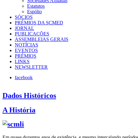
Sociedades Afiliadas
Estatutos
Espólio
SÓCIOS
PRÉMIOS DA SCMED
JORNAL
PUBLICAÇÕES
ASSEMBLEIAS GERAIS
NOTÍCIAS
EVENTOS
PRÉMIOS
LINKS
NEWSLETTER
facebook
Dados Históricos
A História
Em quase duzentos anos de existência, e mesmo intercalando período