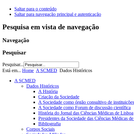
Saltar para o conteúdo
Saltar para navegação principal e autenticação
Pesquisa em vista de navegação
Navegação
Pesquisar
Pesquisar...
Está em...
Home
A SCMED
Dados Históricos
A SCMED
Dados Históricos
A História
Criação da Sociedade
A Sociedade como órgão consultivo de instituições
A Sociedade como Forum de discussão científica
História do Jornal das Ciências Médicas de Lisboa
Presidentes da Sociedade das Ciências Médicas de
Bibliografia
Corpos Sociais