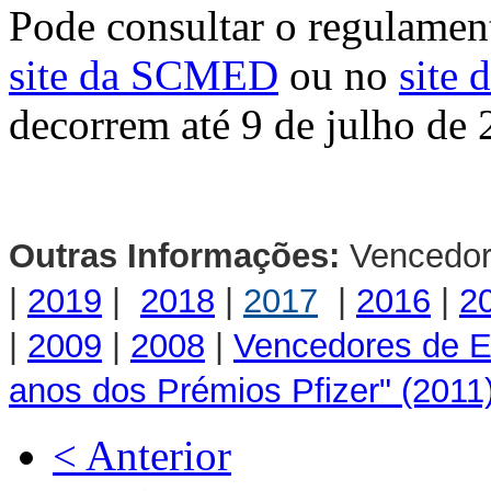
Pode consultar o regulamen
site da SCMED
ou no
site 
decorrem até 9 de julho de
Outras Informações:
Vencedor
|
2019
|
2018
|
2017
|
2016
|
2
|
2009
|
2008
|
Vencedores de Ed
anos dos Prémios Pfizer" (2011
< Anterior